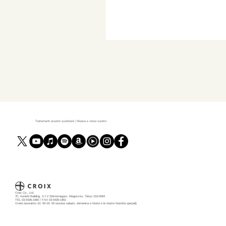
Trattamenti acustici quotidiani | Musica e video curativi
Croix Co., Ltd.
7F, Konishi Building, 3-7-2 Shimomeguro, Meguro-ku, Tokyo 153-0064
TEL 03-5436-1960 / FAX 03-5436-1961
Orario lavorativo 10: 00-19: 00 (esclusi sabato, domenica e festivi e le nostre festività speciali)