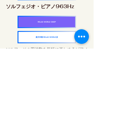
ソルフェジオ・ピアノ963Hz
RELAX WORLD SHOP
楽天市場 RELAX WORLD店
ソルフェジオ周波数を気軽に楽しめるピアノ
作品5枚作品をセット
快眠周波数 ソルフェジオ・ピアノ・
コレクション
RELAX WORLD SHOP
楽天市場 RELAX WORLD店
Trattamenti acustici quotidiani | Musica e
video curativi