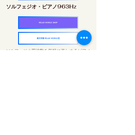
ソルフェジオ・ピアノ963Hz
RELAX WORLD SHOP
楽天市場 RELAX WORLD店
ソルフェジオ周波数を気軽に楽しめるピアノ
作品5枚作品をセット
快眠周波数 ソルフェジオ・ピアノ・
コレクション
RELAX WORLD SHOP
楽天市場 RELAX WORLD店
Trattamenti acustici quotidiani | Musica e
video curativi