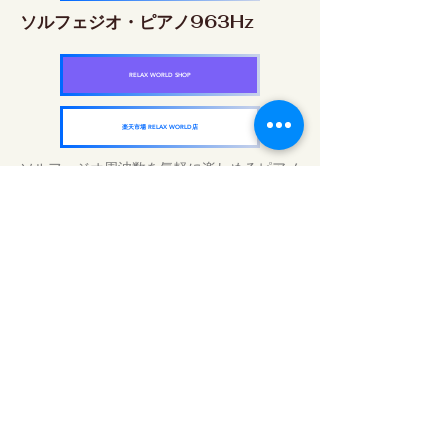
ソルフェジオ・ピアノ963Hz
RELAX WORLD SHOP
楽天市場 RELAX WORLD店
ソルフェジオ周波数を気軽に楽しめるピアノ
作品5枚作品をセット
快眠周波数 ソルフェジオ・ピアノ・
コレクション
RELAX WORLD SHOP
楽天市場 RELAX WORLD店
Trattamenti acustici quotidiani | Musica e
video curativi