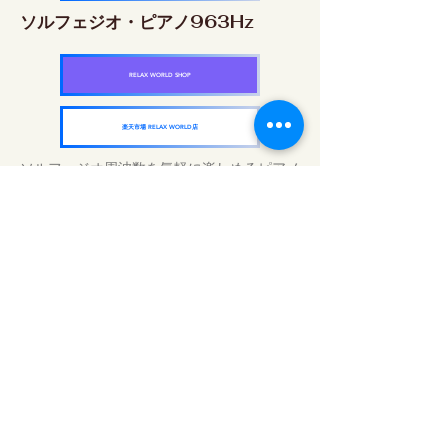
ソルフェジオ・ピアノ963Hz
RELAX WORLD SHOP
楽天市場 RELAX WORLD店
ソルフェジオ周波数を気軽に楽しめるピアノ
作品5枚作品をセット
快眠周波数 ソルフェジオ・ピアノ・
コレクション
RELAX WORLD SHOP
楽天市場 RELAX WORLD店
Trattamenti acustici quotidiani | Musica e
video curativi