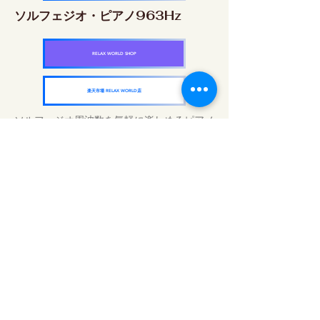
ソルフェジオ・ピアノ963Hz
RELAX WORLD SHOP
楽天市場 RELAX WORLD店
ソルフェジオ周波数を気軽に楽しめるピアノ
作品5枚作品をセット
快眠周波数 ソルフェジオ・ピアノ・
コレクション
RELAX WORLD SHOP
楽天市場 RELAX WORLD店
Trattamenti acustici quotidiani | Musica e
video curativi