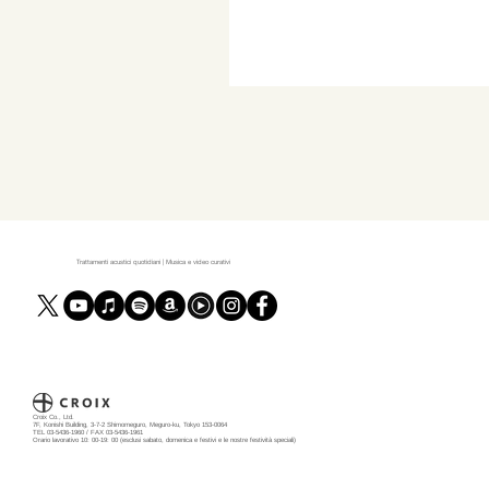
Trattamenti acustici quotidiani | Musica e video curativi
Croix Co., Ltd.
7F, Konishi Building, 3-7-2 Shimomeguro, Meguro-ku, Tokyo 153-0064
TEL 03-5436-1960 / FAX 03-5436-1961
Orario lavorativo 10: 00-19: 00 (esclusi sabato, domenica e festivi e le nostre festività speciali)