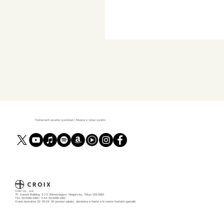
Trattamenti acustici quotidiani | Musica e video curativi
Croix Co., Ltd.
7F, Konishi Building, 3-7-2 Shimomeguro, Meguro-ku, Tokyo 153-0064
TEL 03-5436-1960 / FAX 03-5436-1961
Orario lavorativo 10: 00-19: 00 (esclusi sabato, domenica e festivi e le nostre festività speciali)