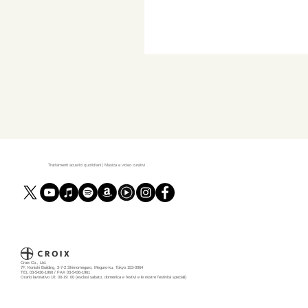
Trattamenti acustici quotidiani | Musica e video curativi
Croix Co., Ltd.
7F, Konishi Building, 3-7-2 Shimomeguro, Meguro-ku, Tokyo 153-0064
TEL 03-5436-1960 / FAX 03-5436-1961
Orario lavorativo 10: 00-19: 00 (esclusi sabato, domenica e festivi e le nostre festività speciali)