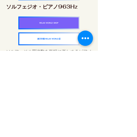
ソルフェジオ・ピアノ963Hz
RELAX WORLD SHOP
楽天市場 RELAX WORLD店
ソルフェジオ周波数を気軽に楽しめるピアノ
作品5枚作品をセット
快眠周波数 ソルフェジオ・ピアノ・
コレクション
RELAX WORLD SHOP
楽天市場 RELAX WORLD店
Trattamenti acustici quotidiani | Musica e
video curativi