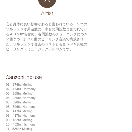
​Artist
心と身体に良い影響があると言われている、９つの
ソルフェジオ周波数に、幸せの周波数と言われてい
る４３２hzも含め、各周波数のチューニングにつき
２曲づつ、計２０曲のヒーリング音楽で構成され
た、ソルフェジオ音楽のベストとも言うべき究極の
ヒーリング・ミュージックアルバムです。
Canzoni incluse
01．174hz Melting
02．174hz Harmony
03．285hz Melting
04．285hz Harmony
05．396hz Melting
06．396hz Harmony
07．417hz Melting
08．417hz Harmony
09．432hz Melting
10．432hz Harmony
11．528hz Melting