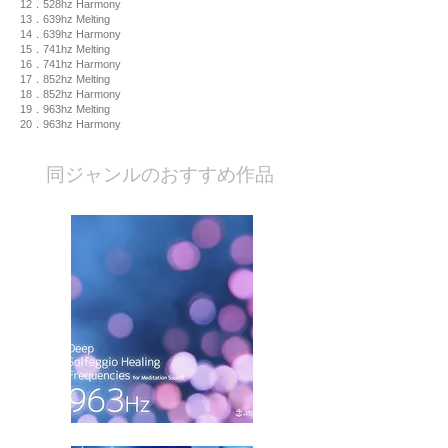
12．528hz Harmony
13．639hz Melting
14．639hz Harmony
15．741hz Melting
16．741hz Harmony
17．852hz Melting
18．852hz Harmony
19．963hz Melting
20．963hz Harmony
​同ジャンルのおすすめ作品