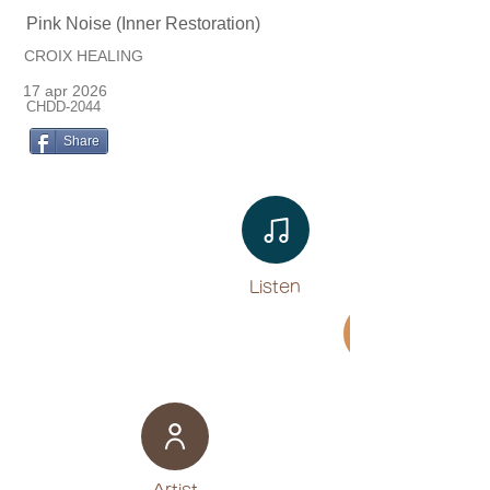
Pink Noise (Inner Restoration)
CROIX HEALING
17 apr 2026
CHDD-2044
Share
Listen​
Movie