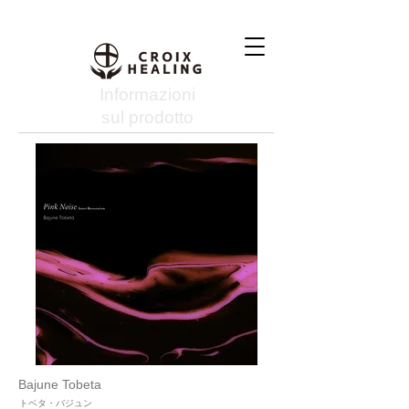
Informazioni
sul prodotto
Bajune Tobeta
トベタ・バジュン