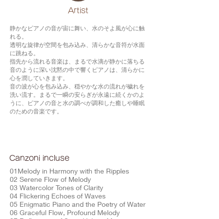
​Artist
静かなピアノの音が宙に舞い、水のそよ風が心に触
れる。
透明な旋律が空間を包み込み、清らかな音符が水面
に跳ねる。
指先から流れる音楽は、まるで水滴が静かに落ちる
音のように深い沈黙の中で響くピアノは、清らかに
心を潤していきます。
音の波が心を包み込み、穏やかな水の流れが穢れを
洗い流す。まるで一瞬の安らぎが永遠に続くかのよ
うに、ピアノの音と水の調べが調和した癒しや睡眠
のための音楽です。
Canzoni incluse
01Melody in Harmony with the Ripples
02 Serene Flow of Melody
03 Watercolor Tones of Clarity
04 Flickering Echoes of Waves
05 Enigmatic Piano and the Poetry of Water
06 Graceful Flow, Profound Melody