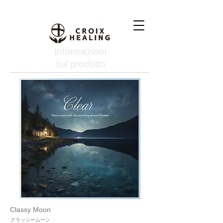
Informazioni
sul prodotto
Classy Moon
クラッシームーン