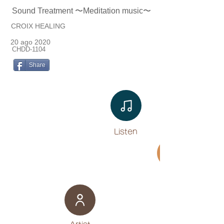
Sound Treatment 〜Meditation music〜
CROIX HEALING
20 ago 2020
CHDD-1104
Share
Listen​
Movie