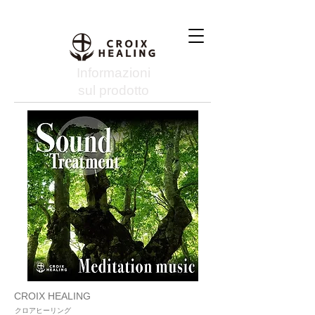
Informazioni
sul prodotto
CROIX HEALING
クロアヒーリング