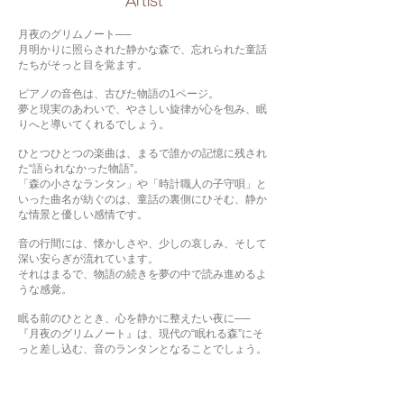
​Artist
月夜のグリムノート──
月明かりに照らされた静かな森で、忘れられた童話
たちがそっと目を覚ます。
ピアノの音色は、古びた物語の1ページ。
夢と現実のあわいで、やさしい旋律が心を包み、眠
りへと導いてくれるでしょう。
ひとつひとつの楽曲は、まるで誰かの記憶に残され
た“語られなかった物語”。
「森の小さなランタン」や「時計職人の子守唄」と
いった曲名が紡ぐのは、童話の裏側にひそむ、静か
な情景と優しい感情です。
音の行間には、懐かしさや、少しの哀しみ、そして
深い安らぎが流れています。
それはまるで、物語の続きを夢の中で読み進めるよ
うな感覚。
眠る前のひととき、心を静かに整えたい夜に──
『月夜のグリムノート』は、現代の“眠れる森”にそ
っと差し込む、音のランタンとなることでしょう。