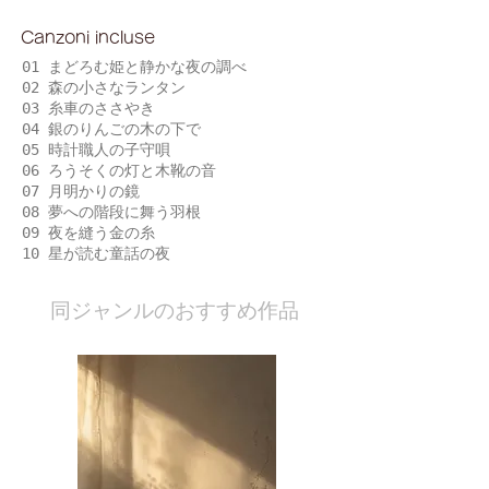
Canzoni incluse
01 まどろむ姫と静かな夜の調べ
02 森の小さなランタン
03 糸車のささやき
04 銀のりんごの木の下で
05 時計職人の子守唄
06 ろうそくの灯と木靴の音
07 月明かりの鏡
08 夢への階段に舞う羽根
09 夜を縫う金の糸
10 星が読む童話の夜
​同ジャンルのおすすめ作品