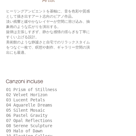
​Artist
ヒーリングアンビエントを基軸に、音を色彩や質感
として描き出すアート志向のピアノ作品。
淡い残響と緩やかなレイヤーが空間に溶け込み、抽
象画のような広がりを演出する。
旋律は主張しすぎず、静かな感情の揺らぎを丁寧に
すくい上げる設計。
美術館のような静謐さと自宅でのリラックスタイム
をつなぐ一枚で、瞑想や創作、ギャラリー空間の演
出にも最適。
Canzoni incluse
01 Prism of Stillness
02 Velvet Horizon
03 Lucent Petals
04 Aquarelle Dreams
05 Silent Mosaic
06 Pastel Gravity
07 Opal Reflections
08 Serene Sculpture
09 Halo of Dawn