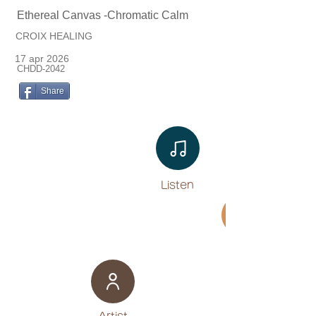
Ethereal Canvas -Chromatic Calm
CROIX HEALING
17 apr 2026
CHDD-2042
Share
Listen​
Movie