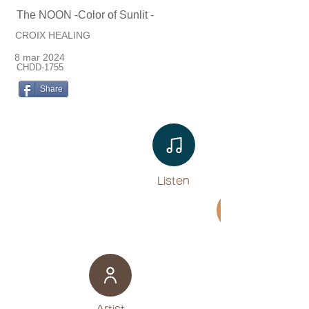
The NOON -Color of Sunlit -
CROIX HEALING
8 mar 2024
CHDD-1755
Share
Listen​
Movie