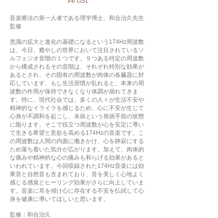
​Artist
音楽療法の第一人者である理学博士、和合治久先生
監修
意識の拡大と進化の基礎になるという174Hz周波数
は、今日、癒やしの世界において注目されているソ
ルフェジオ音階の１つです。９つある特定の周波数
から構成されるその音階は、それぞれ特別な効果が
あるとされ、その固有の周波数が肉体の各臓器に対
応しています。もし生活習慣が乱れると、本来の周
波数の作用が保持できなくなり体調が崩れてきま
す。特に、現代社会では、多くの人々が生活不安や
精神的なイライラを感じるため、心に不安が生じて
心身が不調和を起こし、未病という発病手前の状態
に陥ります。そこで役立つ周波数が心を安定に導い
て生きる希望と意欲を高める174Hzの音楽です。こ
の周波数は人間の内面に働きかけ、心を静寂にする
ため落ち着いた気分が広がります。加えて、肉体的
な痛みや精神的な心の痛みも和らげる効果があると
いわれています。今回収録された174Hz音楽には効
果音と自然音も含まれており、音を美しく心地よく
感じる感覚とヒーリング効果がさらに向上していま
す。音楽に耳を傾け心に存在する不安を払拭して心
身を健康に導いてほしいと思います。
監修：和合治久