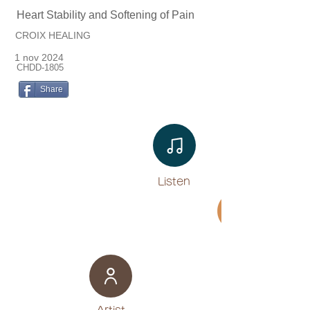
Heart Stability and Softening of Pain
CROIX HEALING
1 nov 2024
CHDD-1805
Share
Listen​
Movie