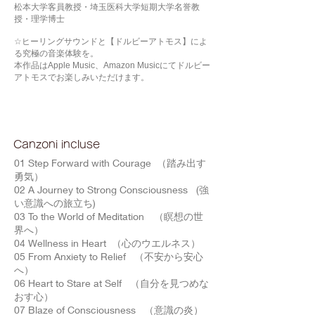
松本大学客員教授・埼玉医科大学短期大学名誉教
授・理学博士
☆ヒーリングサウンドと【ドルビーアトモス】によ
る究極の音楽体験を。
本作品はApple Music、Amazon Musicにてドルビー
アトモスでお楽しみいただけます。
Canzoni incluse
01 Step Forward with Courage （踏み出す
勇気）
02 A Journey to Strong Consciousness (強
い意識への旅立ち)
03 To the World of Meditation （瞑想の世
界へ）
04 Wellness in Heart （心のウエルネス）
05 From Anxiety to Relief （不安から安心
へ）
06 Heart to Stare at Self （自分を見つめな
おす心）
07 Blaze of Consciousness （意識の炎）