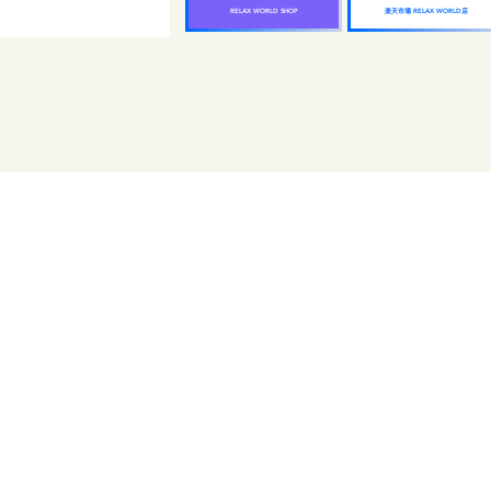
楽天市場 RELAX WORLD店
RELAX WORLD SHOP