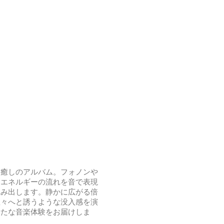
た癒しのアルバム。フォノンや
るエネルギーの流れを音で表現
生み出します。静かに広がる倍
星々へと誘うような没入感を演
新たな音楽体験をお届けしま