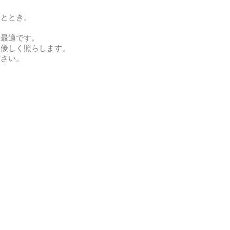
ひととき。
も最適です。
宇宙を優しく照らします。
ださい。