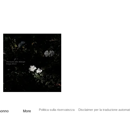
Politica sulla riservatezza
Disclaimer per la traduzione automat
sonno
More