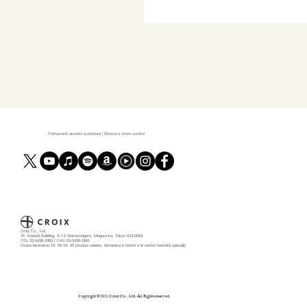
Trattamenti acustici quotidiani | Musica e video curativi
Croix Co., Ltd.
7F, Konishi Building, 3-7-2 Shimomeguro, Meguro-ku, Tokyo 153-0064
TEL 03-5436-1960 / FAX 03-5436-1961
Orario lavorativo 10: 00-19: 00 (esclusi sabato, domenica e festivi e le nostre festività speciali)
Copyright ©️2021 Croix Co., Ltd. All Rights reserved.