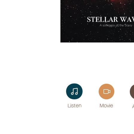
Listen​
Movie
​