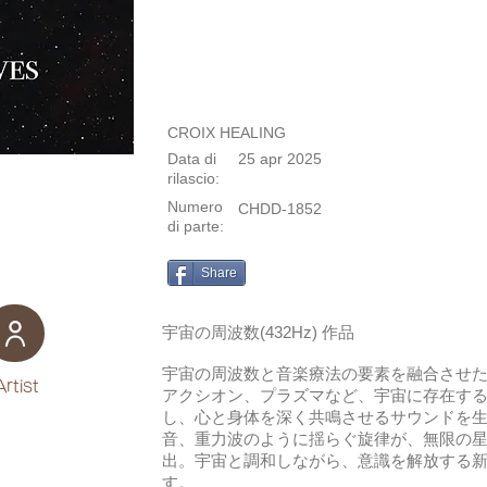
CROIX HEALING
Data di
25 apr 2025
rilascio:
Numero
CHDD-1852
di parte:
Share
宇宙の周波数(432Hz) 作品
宇宙の周波数と音楽療法の要素を融合させ
Artist
アクシオン、プラズマなど、宇宙に存在す
し、心と身体を深く共鳴させるサウンドを
音、重力波のように揺らぐ旋律が、無限の
出。宇宙と調和しながら、意識を解放する
す。