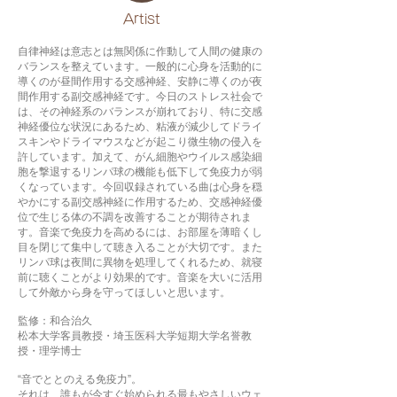
​Artist
自律神経は意志とは無関係に作動して人間の健康の
バランスを整えています。一般的に心身を活動的に
導くのが昼間作用する交感神経、安静に導くのが夜
間作用する副交感神経です。今日のストレス社会で
は、その神経系のバランスが崩れており、特に交感
神経優位な状況にあるため、粘液が減少してドライ
スキンやドライマウスなどが起こり微生物の侵入を
許しています。加えて、がん細胞やウイルス感染細
胞を撃退するリンパ球の機能も低下して免疫力が弱
くなっています。今回収録されている曲は心身を穏
やかにする副交感神経に作用するため、交感神経優
位で生じる体の不調を改善することが期待されま
す。音楽で免疫力を高めるには、お部屋を薄暗くし
目を閉じて集中して聴き入ることが大切です。また
リンパ球は夜間に異物を処理してくれるため、就寝
前に聴くことがより効果的です。音楽を大いに活用
して外敵から身を守ってほしいと思います。
監修：和合治久
松本大学客員教授・埼玉医科大学短期大学名誉教
授・理学博士
“音でととのえる免疫力”。
それは、誰もが今すぐ始められる最もやさしいウェ