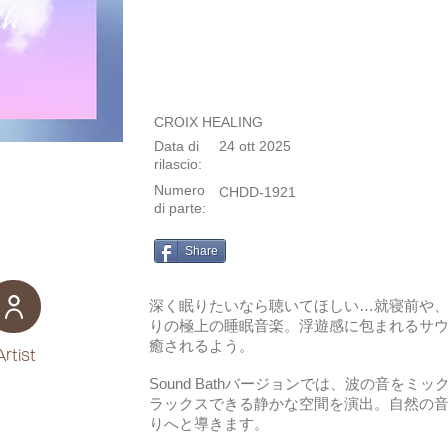
CROIX HEALING
Data di
24 ott 2025
rilascio:
Numero
CHDD-1921
di parte:
Share
深く眠りたいなら聴いてほしい…就寝前や
りの極上の睡眠音楽。浮遊感に包まれるサ
癒されるよう。
Artist
Sound Bathバージョンでは、波の音を
ラックスできる静かな空間を演出。自然の
りへと導きます。