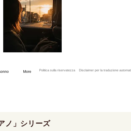
Politica sulla riservatezza
Disclaimer per la traduzione automat
sonno
More
アノ」シリーズ