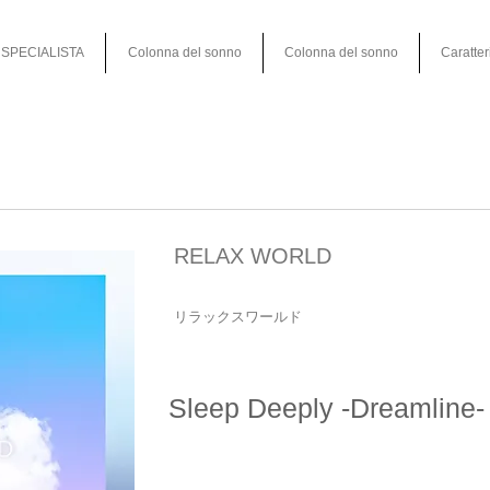
SPECIALISTA
Colonna del sonno
Colonna del sonno
Caratter
RELAX WORLD
リラックスワールド
Sleep Deeply -Dreamline-