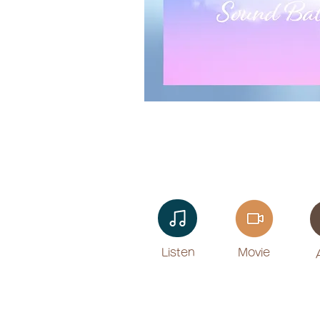
Listen​
Movie
​