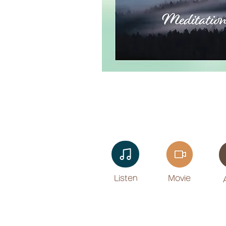
Listen​
Movie
​