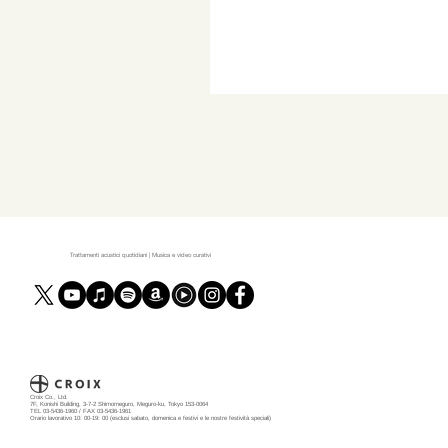
Trattamenti acustici quotidiani | Musica e video curativi
Croix Co., Ltd.
7F, Konishi Building, 3-7-2 Shimomeguro, Meguro-ku, Tokyo 153-0064
TEL 03-5436-1960 / FAX 03-5436-1961
Orario lavorativo 10: 00-19: 00 (esclusi sabato, domenica e festivi e le nostre festività speciali)