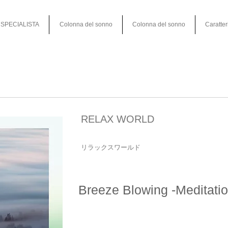
SPECIALISTA
Colonna del sonno
Colonna del sonno
Caratter
RELAX WORLD
リラックスワールド
Breeze Blowing -Meditatio