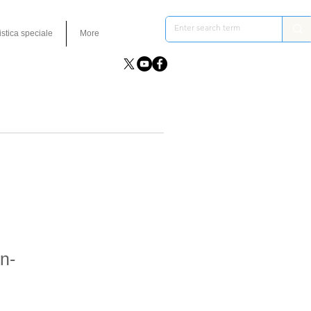
istica speciale
More
n-