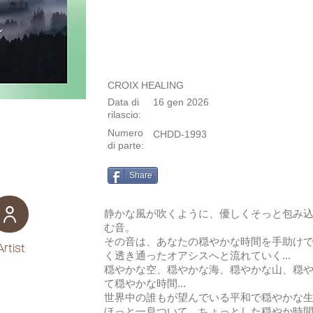
CROIX HEALING
Data di
16 gen 2026
rilascio:
Numero
CHDD-1993
di parte:
Share
静かな風が吹くように、優しくそっと包み
む音。
その音は、あなたの穏やかな時間を手助け
Artist
く透き通ったオアシスへと流れていく...
穏やかな空、穏やかな海、穏やかな山、穏
て穏やかな時間...
世界中の誰もが望んでいる平和で穏やかな
ほっと一息ついて、ちょっとした穏やか時