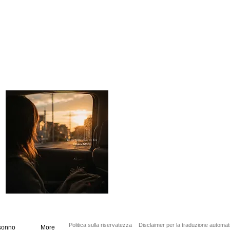
Politica sulla riservatezza
Disclaimer per la traduzione automat
sonno
More