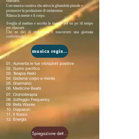
rilassarsi.
Con musica curativa che attiva la ghiandola pineale e
promuove la produzione di melatonina
Rilassa la mente e il corpo.
Sveglia al mattino e ascolta la musica per un po 'di tempo
per rilassarti
Che ne dici di rinfrescarti e trascorrere una giornata
confortevole?
musica registrata
01. Aumenta le tue vibrazioni positive
02. Suono pacifico
03. Terapia Reiki
04. Sistema corpo e mente
05. Sharmanic
06. Medicine Beats
07. Cromoterapia
08. Solfeggio Frequency
09. Beta Waves
10. Diapason
11. Il flusso
12. Energia
Spiegazione dettagliata