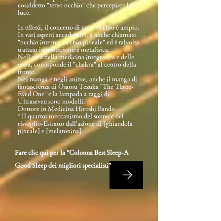
cosiddetto "terzo occhio" che percepisce la
luce.
In effetti, il concetto di terzo occhio è ampio.
In vari aspetti accademici, è anche chiamato
"occhio interno, occhio pineale" ed è talvolta
trattato in misticismo e metafisica.
Nell'area della medicina integrativa e dello
yoga, corrisponde il "chakra" al centro della
fronte.
Nei manga e negli anime, anche il manga di
fantascienza di Osamu Tezuka "The Three-
Eyed One" e la lampada a raggi di
Ultraseven sono modelli.
Dottore in Medicina Hiroshi Bando
* Il quarto: meccanismo del sonno e del
risveglio-Estratto dall'azione di [ghiandola
pineale] e [melatonina]
Fare clic qui per la "Colonna Best Sleep-A
Good Sleep dei migliori specialisti"