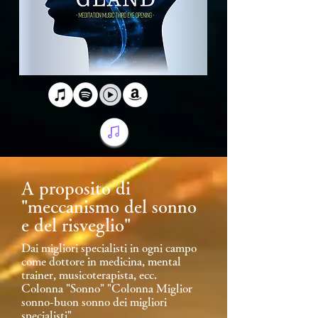
A proposito di
"meccanismo del sonno
e del risveglio"
Dai migliori specialisti in ogni campo
come dottore in medicina, mental
trainer, musicoterapista, ecc.
Colonna "Sonno" "Colonna Miglior
sonno-buon sonno dei migliori
specialisti"