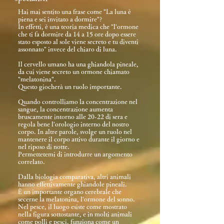
Hai mai sentito una frase come "La luna è
piena e sei invitato a dormire"?
In effetti, è una teoria medica che "l'ormone
che ti fa dormire da 14 a 15 ore dopo essere
stato esposto al sole viene secreto e tu diventi
assonnato" invece del chiaro di luna.
Il cervello umano ha una ghiandola pineale,
da cui viene secreto un ormone chiamato
"melatonina".
Questo giocherà un ruolo importante.
Quando controlliamo la concentrazione nel
sangue, la concentrazione aumenta
bruscamente intorno alle 20-22 di sera e
regola bene l'orologio interno del nostro
corpo. In altre parole, svolge un ruolo nel
mantenere il corpo attivo durante il giorno e
nel riposo di notte.
Permettetemi di introdurre un argomento
correlato.
Dalla biologia comparativa, altri animali
hanno effettivamente ghiandole pineali.
È un importante organo cerebrale che
secerne la melatonina, l'ormone del sonno.
Nel pesce, il luogo esiste come mostrato
nella figura sottostante, e in molti animali
come polli e pesci, funziona come un