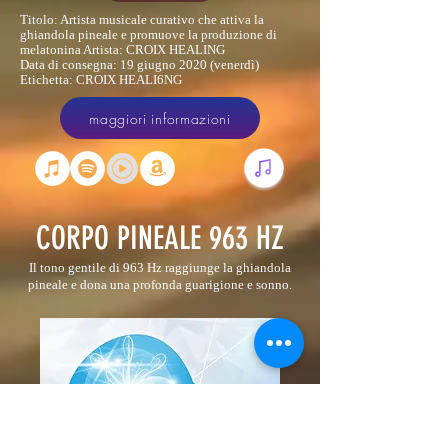
Titolo: Artista musicale curativo che attiva la
ghiandola pineale e promuove la produzione di
melatonina Artista: CROIX HEALING
Data di consegna: 19 giugno 2020 (venerdì)
Etichetta: CROIX HEALI6NG
maggiori informazioni
CORPO PINEALE 963 HZ
Il tono gentile di 963 Hz raggiunge la ghiandola
pineale e dona una profonda guarigione e sonno.