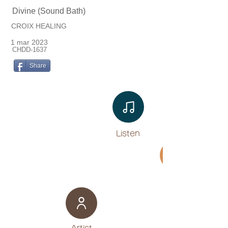
Divine (Sound Bath)
CROIX HEALING
1 mar 2023
CHDD-1637
Share
Listen​
Movie